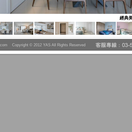
經典
com Copyright © 2012 YAS All Rights Reserved