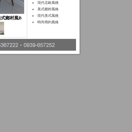
現代北歐風格
美式鄉村風格
現代美式風格
美式鄉村風B
時尚簡約風格
現代簡約風格
輕工業風格
輕北歐風格
經典美式鄉村風A
經典美式鄉村風B
時尚美式鄉村A
時尚美式鄉村B
簡約美式A
簡約美式B
美式鄉村宅A
美式鄉村宅B
精品出租套房設計
純正美式A
純正美式B
透天混搭風格A
透天混搭風格B