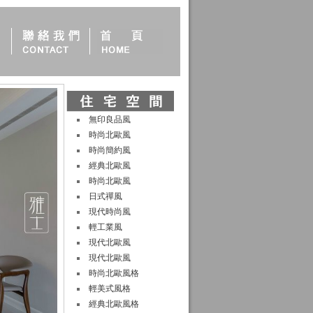
無印良品風
時尚北歐風
時尚簡約風
經典北歐風
時尚北歐風
日式禪風
現代時尚風
輕工業風
現代北歐風
現代北歐風
時尚北歐風格
輕美式風格
經典北歐風格